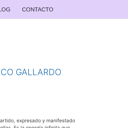
LOG
CONTACTO
ISCO GALLARDO
mpartido, expresado y manifestado
llas. Es la energía infinita que