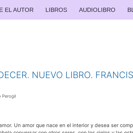
E EL AUTOR
LIBROS
AUDIOLIBRO
B
DECER. NUEVO LIBRO. FRANC
 Perogil
a, amor. Un amor que nace en el interior y desea ser co
la conversar con otros seres, con los cielos y las estre