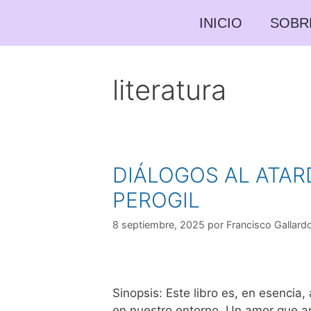
INICIO
SOBR
literatura
DIÁLOGOS AL ATAR
PEROGIL
8 septiembre, 2025
por
Francisco Gallardo
Sinopsis: Este libro es, en esenci
en nuestro entorno. Un amor que anhe